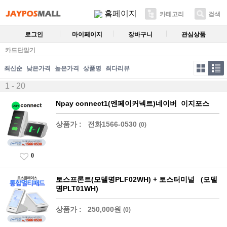
홈페이지
카테고리
검색
로그인
마이페이지
장바구니
관심상품
카드단말기
최신순
낮은가격
높은가격
상품명
최다리뷰
1 - 20
Npay connect1(엔페이커넥트)네이버 이지포스
상품가 :
전화1566-0530
(0)
0
토스프론트(모델명PLF02WH) + 토스터미널 (모델
명PLT01WH)
상품가 :
250,000원
(0)