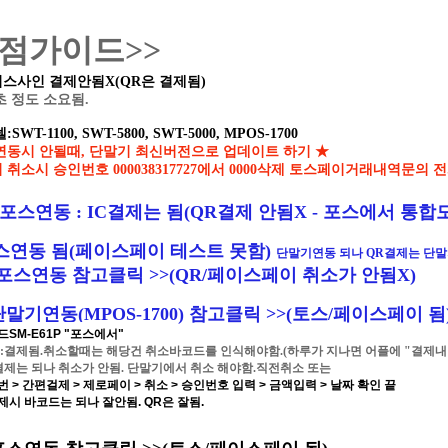
점가이드>>
스사인 결제안됨X(QR은 결제됨)
초 정도 소요됨.
WT-1100, SWT-5800, SWT-5000, MPOS-1700
연동시 안될때, 단말기 최신버전으로 업데이트 하기
★
 취소시 승인번호
000038317727에서 0000삭제 토스페이거래내역문의 전화1
 포스연동 : IC결제는 됨(QR결제 안됨X - 포스에서 통합
스연동 됨
(페이스페이 테스트 못함)
단말기연동 되나 QR결제는 단말
 포스연동 참고클릭 >>
(QR/페이스페이 취소가 안됨X)
단말기연동(MPOS-1700) 참고클릭 >>
(토스/페이스페이 됨
SM-E61P "포스에서"
이:결제됨.취소할때는 해당건 취소바코드를 인식해야함.(하루가 지나면 어플에 "결제내
결제는 되나 취소가 안됨. 단말기에서 취소 해야함.직전취소 또는
 > 간편걸제 > 제로페이 > 취소 > 승인번호 입력 > 금액입력 > 날짜 확인 끝
시 바코드는 되나 잘안됨. QR은 잘됨.