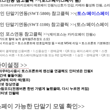
포스연동 참고클릭 >>
(토스/페이스페이 됨)
드SM-E61P카카오페이/제로페이 안됨X(신호가 안감, 카메라 활성화 안됨, 소리
 단말기연동(SWT-5800)
참고클릭 >>(
토스/페이스페이 
 단말기연동(SWT-1100) 참고클릭 >>(토스/페이스페이
인 포스연동
참고클릭 >>
(제이포스는 카카오페이 안됨x)
카드로 할때 늦게 결제됨(5초정도 소요)
 카드승인 > 토스프론트에 번호입력창 뜸 > 바로 MS에 리딩 > 토스프론트 기본화면
이 결제방법:신용버튼 > 1.신용승인 > 판매금액 > QR 또는 페이스페이 선택 > 스캔
가서비스 버튼 > 8.토스페이(화살표이동 또는 8번 입력버튼 > 1.승인 > 판매금액 > QR 
이설정 >>
라우터)사용시 토스프론트에 랜선을 연결해도 인터넷은 안됨X
빨간색 불들어옴)
상태에 따라 색(램프)
터넷 정상연결
슬림모드(전원버튼 한번 가볍게 눌렸을때, 다시 누르면 켜짐)
:인터넷 안될때
페이 가능한 단말기 모델 확인>>