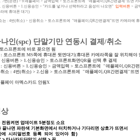
. 7번(은련) > 9.애플페이 > 금액입력 > 토스프론트에 "애플페이,QR간편결제"뜨면 
. 신용버튼 > 1.신용승인 > "카드를 넣거나 선택하라고 음성이 나오면"
입력버튼
> 금
라에 휴대폰 대기)
는 : 4번(취소) > 신용취소 > 토스프론트에 "애플페이,QR간편결제"뜨면 카메라에 
나인(spc) 단말기만 연동시 결제/취소
 : 토스프론트에 바로 꽂으면 됨
 : 토스프론트 MS쪽에 휴대폰 뒷면대기(휴대폰 카메라쪽을 잘 위치해야 
 : 신용버튼 > 1.신용승인 > 토스프론트화면QR을 선택 후 결제
 : 신용버튼 > 1.신용승인 > 금액입력 > 토스프론트에 "애플페이,QR
소 : 4번(취소) > 2.신용 > 토스프론트에 "애플페이,QR간편결제"뜨
07 애플페이 아멕스카드 안됨X
영상
는 전원켜면 업데이트 5분정도 소요
 끝나면 파란색 기본화면에서 터치하거나 기다리면 상호가 뜨면서
산에 시리얼번호 등록 되어 있어야 함)
 > 타사카드단말기 선택 > 끝