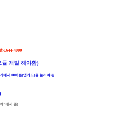
644-4900
모듈 개발 해야함)
기에서 00버튼(앱카드)을 눌러야 됨
)
역"에서 뜸)