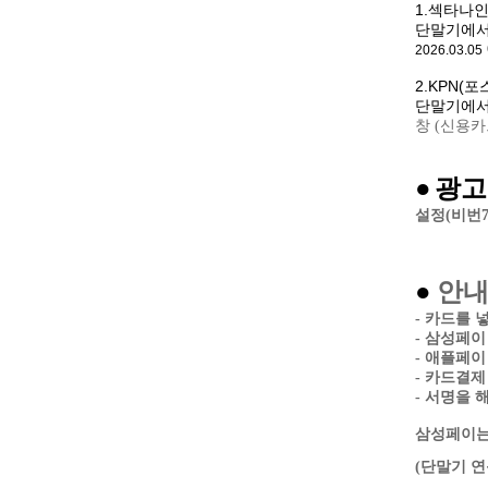
1.섹타나
단말기에서 
2026.03.05
2.KPN(포
단말기에서
창 (신용카
광고
●
설정(비번7
●
안
- 카드를 
- 삼성페
- 애플페
- 카드결제
- 서명을 
삼성페이는
(단말기 