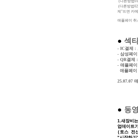
(다른방법01
(다른방법02
제"뜨면 카메
애플페이 취소
●
섹타
- IC결제
- 삼성페이
- QR결제
- 애플페이
애플페이 취
25.07.
●
동
1.새장비
업데이트가
(토스 전
"시작하기"