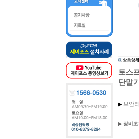
토스프
단말기
보안리
▶
▶
장비초