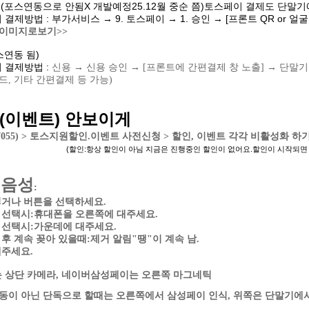
인(포스연동으로 안됨X 개발예정25.12월 중순 쯤)토스페이 결제도 단말
결제방법 : 부가서비스 → 9. 토스페이 → 1. 승인 → [프론트 QR or 얼굴
이미지로보기>>
스연동 됨)
 결제방법 :
신용 → 신용 승인 → [프론트에 간편결제 창 노출] → 단말
드, 기타 간편결제 등 가능)
(이벤트) 안보이게
055) > 토스지원할인.이벤트 사전신청 > 할인, 이벤트 각각 비활성화 하
(할인:항상 할인이 아님 지금은 진행중인 할인이 없어요.할인이 시작되면
내음성
:
넣거나 버튼을 선택하세요.
이 선택시:휴대폰을 오른쪽에 대주세요.
이 선택시:가운데에 대주세요.
 후 계속 꽂아 있을때:제거 알림"땡"이 계속 남.
해주세요.
 상단 카메라, 네이버삼성페이는 오른쪽 마그네틱
연동이 아닌 단독으로 할때는 오른쪽에서 삼성페이 인식, 위쪽은 단말기에서