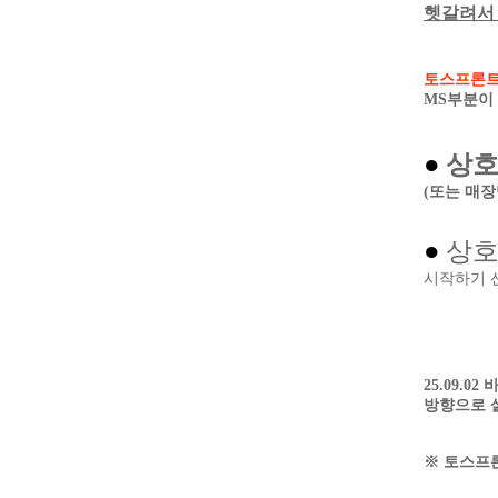
헷갈려서
토스프론트2
MS부분이
●
상호
(또는 매
●
상호
시작하기 
25.09.
방향으로 
※ 토스프