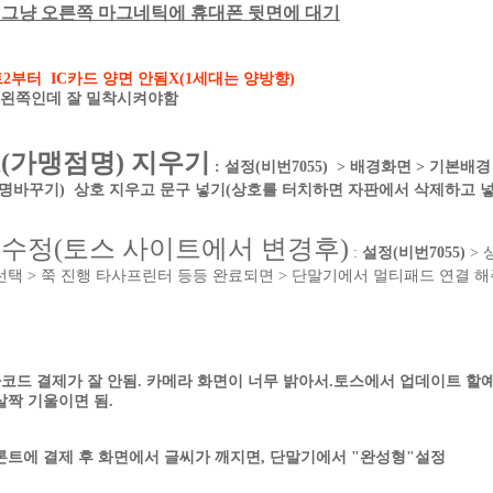
 그냥 오른쪽 마그네틱에 휴대폰 뒷면에 대기
부터 IC카드 양면 안됨X(1세대는 양방향)
 왼쪽인데 잘 밀착시켜야함
(가맹점명) 지우기
: 설정(비번7055) > 배경화면 > 기본
장명바꾸기) 상호 지우고 문구 넣기(상호를 터치하면 자판에서 삭제하고 넣
수정(토스 사이트에서 변경후)
:
설정(비번7055)
> 
선택 > 쭉 진행 타사프린터 등등 완료되면 > 단말기에서 멀티패드 연결 
02 바코드 결제가 잘 안됨. 카메라 화면이 너무 밝아서.토스에서 업데이트 할
살짝 기울이면 됨.
론트에 결제 후 화면에서 글씨가 깨지면, 단말기에서 "완성형"설정