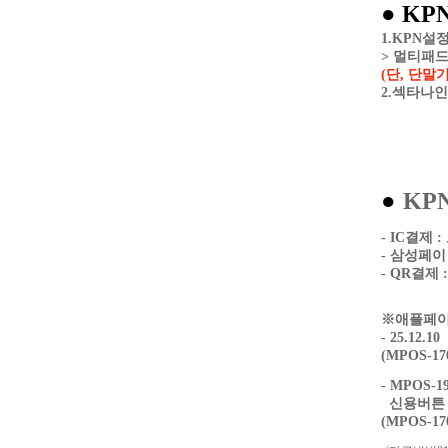
● K
1.KPN
설정
> 멀티패드
(단, 단
2.섹타나인
●
KP
- IC결제
- 삼성페이
- QR결제
※애플페이
- 25.12
(MPOS-
- MPOS-
신용버튼 >
(MPOS-