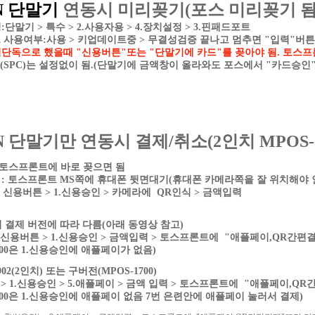
PN 단말기
연동시 미리꽂기(포스 미리꽂기 됨
:단말기 > 특수 > 2.사용자용 > 4.장치설정 > 3.핀패드포트
 사용여부:사용 > 키업데이트중 > 무결성검증 끝나고 멈추면 "입력"버튼
말기단독으로 했을때 "신용버튼"또는 "단말기에 카드"를 꽂아야 됨. 토스
(SPC)는 설정없이 됨.(단말기에 금액창이 올라와도 포스에서 "카드승인
N 단말기만 연동시 결제/취소(2인치 MPOS-1
 : 토스프론트에 바로 꽂으면 됨
 : 토스프론트 MS쪽에 휴대폰 뒷면대기(휴대폰 카메라쪽을 잘 위치해야 
 : 신용버튼 > 1.신용승인 > 카메라에 QR인식 > 금액입력
 결제 버전에 따라 다름(아래 동영상 참고)
.10 신용버튼 > 1.신용승인 > 금액입력
> 토스프론트에 "애플페이,QR간편
1700은 1.신용승인에 애플페이가 없음)
1902(2인치) 또는 구버전(MPOS-1700)
 1.신용승인 > 5.애플페이 > 금액 입력 > 토스프론트에 "애플페이,Q
1700은 1.신용승인에 애플페이 없음 7번 은련안에 애플페이 눌러서 결제)