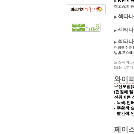
KPN 
▶
참고:멀티패
섹타나인
▶
섹타나인
▶
섹타나
▶
현금영수증 
방법:포스에서
토스/페이스페
(또는 1.부
와이파
무선모뎀(
(전원에 
전원버튼 
- 녹색:인
- 주황색:
- 빨간색
페이스