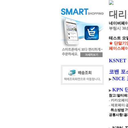
대리
네이버페이
부팅시 30
테스트 모델:S
★ 단말기
페이스페이
KSNET
코밴 포
NICE
▶
KPN 
▶
참고:멀티패드
- 카카오페
- 제로페이:
취소방법 7번
공통사항:결제