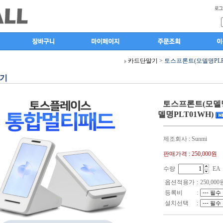
카드단말기
>
토스프론트(모델명PLF0
기
토스프론트(모델명
델명PLT01WH)
제조회사 : Sunmi
판매가격 :
250,000원
수량
EA
옵션적용가
:
250,000
등록비
:
설치선택
: