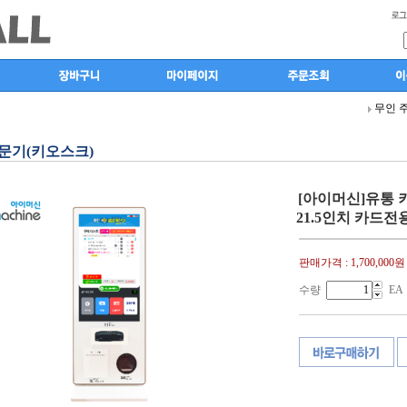
무인 
문기(키오스크)
[아이머신]유통
21.5인치 카드전용
판매가격 :
1,700,000원
수량
EA