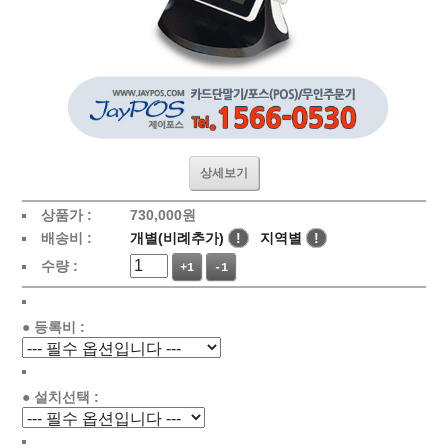
상세보기
상품가 :
730,000원
배송비 :
개별(비례추가)
!
지역별
!
수량 :
+1
-1
● 등록비 :
● 설치선택 :