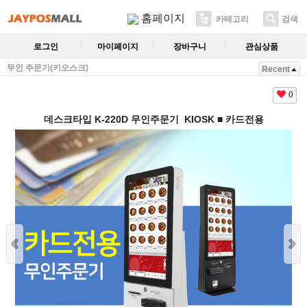
홈페이지
카테고리
검색
로그인
마이페이지
장바구니
관심상품
무인 주문기(키오스크)
Recent
0
데스크타입 K-220D 무인주문기 KIOSK ■ 카드전용